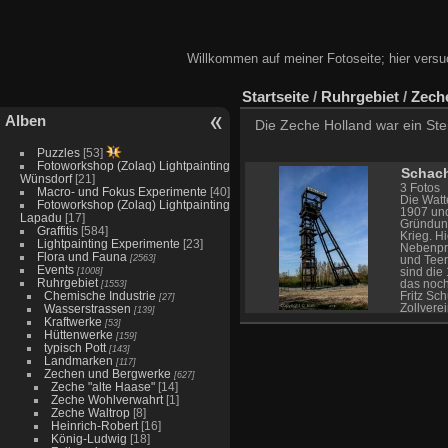
Willkommen auf meiner Fotoseite; hier versu
Startseite
/
Ruhrgebiet
/
Zech
Alben
Die Zeche Holland war ein Stei
Puzzles
[53]
Fotoworkshop (Zolaq) Lightpainting
Schach
Wünsdorf
[21]
3 Fotos
Macro- und Fokus Experimente
[40]
Die Watt
Fotoworkshop (Zolaq) Lightpainting
1907 und
Lapadu
[17]
Gründun
Graffitis
[584]
Krieg. H
Lightpainting Experimente
[23]
Nebenpr
Flora und Fauna
[2563]
und Teer
Events
[1008]
sind die
Ruhrgebiet
[1553]
das noch
Chemische Industrie
Fritz Sc
[27]
Wasserstrassen
Zollvere
[139]
Verbindu
Kraftwerke
[53]
die Zec
Hüttenwerke
[159]
15. Janu
typisch Pott
[143]
Wattensc
Landmarken
[117]
und Wett
Zechen und Bergwerke
[627]
Beendigu
Zeche "alte Haase"
[14]
wurden d
Zeche Wohlverwahrt
[1]
Am 29. D
Zeche Waltrop
[8]
symbolis
Heinrich-Robert
[16]
Wasserha
König-Ludwig
[18]
Hektar g