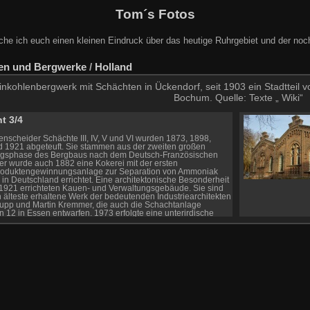
Tom´s Fotos
che ich euch einen kleinen Eindruck über das heutige Ruhrgebiet und der noc
en und Bergwerke
/
Holland
nkohlenbergwerk mit Schächten in Ückendorf, seit 1903 ein Stadtteil v
Bochum. Quelle: Texte „ Wiki“
t 3/4
enscheider Schächte III, IV, V und VI wurden 1873, 1898,
 1921 abgeteuft. Sie stammen aus der zweiten großen
gsphase des Bergbaus nach dem Deutsch-Französischen
ier wurde auch 1882 eine Kokerei mit der ersten
oduktengewinnungsanlage zur Separation von Ammoniak
 in Deutschland errichtet. Eine architektonische Besonderheit
 1921 errichteten Kauen- und Verwaltungsgebäude. Sie sind
 älteste erhaltene Werk der bedeutenden Industriearchitekten
hupp und Martin Kremmer, die auch die Schachtanlage
in 12 in Essen entwarfen. 1973 erfolgte eine unterirdische
ng (Durchschlag) mit der Zeche Zollverein. Mit dieser wurde
he Holland zu einem Verbundbergwerk zusammengelegt. Am
ar 1974 erfolgte die Stilllegung des Betriebes in
heid.[2] Die noch offenen Schächte dienten als Seilfahrts-
erschachtanlage. Wobei der Landabsatz, auch nach
ng des Betriebes, weiter bedient wurde. Ab Ende 1975
ie meisten Tagesanlagen auf Holland III/IV/VI abgebrochen.
ezember 1983 wurde dann auf Schacht IV der letzte
che Kohlewagen zu Tage gebracht.[8] 1988 wurde die
ltung stillgelegt und die Schächte IV und VI verfüllt. Das 22
roße Betriebsgelände der Schächte III/IV/VI an der