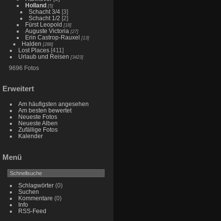
Holland
[5]
Schacht 3/4
[3]
Schacht 1/2
[2]
Fürst Leopold
[18]
Auguste Victoria
[27]
Erin Castrop-Rauxel
[13]
Halden
[288]
Lost Places
[411]
Urlaub und Reisen
[3423]
9696 Fotos
Erweitert
Am häufigsten angesehen
Am besten bewertet
Neueste Fotos
Neueste Alben
Zufällige Fotos
Kalender
Menü
Schlagwörter
(0)
Suchen
Kommentare
(0)
Info
RSS-Feed