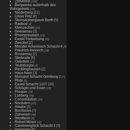
Zollverein
Lyrenstr
[120]
Bergwerke außerhalb des
wurde vo
kombinie
Ruhrgebiets
[16]
denkmal
Niederberg
[22]
IBA-Emsc
Unser Fritz
[4]
wird sei
Steinsalzbergwerk Borth
[5]
angrenze
Radbod
[4]
Das vom 
Kleinzechen
[12]
zunächst
Gneisenau
[3]
anderem 
Rheinpreussen
[19]
als TGW 
Ewald Fortsetzung
[11]
2012 mit
Zweckel
[2]
Fläche v
Minister Achenbach Schacht 4
einen Üb
[5]
Friedrich-Heinrich
[18]
Rossenray
[2]
Sterkrade
[6]
Osterfeld
[10]
Teutoburgia
[4]
Recklinghausen
[2]
Haus Aden
[3]
Monopol Schacht Grimberg 2
[7]
Pluto
[8]
Ewald Schacht 1/2/7
[39]
Schlägel und Eisen
[15]
Prosper
[24]
Lohberg
[34]
Consolidation
[10]
Nordstern
[15]
Amalie
[3]
Bonifacius
[7]
Zollverein
[49]
Westfalen
[6]
Robert Müser
[11]
Carolinenglück Schacht 3
[5]
Hannover
[6]