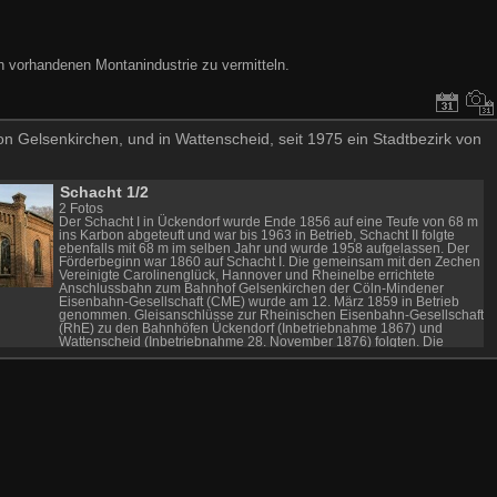
h vorhandenen Montanindustrie zu vermitteln.
on Gelsenkirchen, und in Wattenscheid, seit 1975 ein Stadtbezirk von
Schacht 1/2
2 Fotos
Der Schacht I in Ückendorf wurde Ende 1856 auf eine Teufe von 68 m
ins Karbon abgeteuft und war bis 1963 in Betrieb, Schacht II folgte
ebenfalls mit 68 m im selben Jahr und wurde 1958 aufgelassen. Der
Förderbeginn war 1860 auf Schacht I. Die gemeinsam mit den Zechen
Vereinigte Carolinenglück, Hannover und Rheinelbe errichtete
Anschlussbahn zum Bahnhof Gelsenkirchen der Cöln-Mindener
Eisenbahn-Gesellschaft (CME) wurde am 12. März 1859 in Betrieb
genommen. Gleisanschlüsse zur Rheinischen Eisenbahn-Gesellschaft
(RhE) zu den Bahnhöfen Ückendorf (Inbetriebnahme 1867) und
Wattenscheid (Inbetriebnahme 28. November 1876) folgten. Die
Fördertürme der Zeche Holland I/II in Gelsenkirchen sind
Malakowtürme (erbaut 1856–1860) und bis heute erhalten. Bereits
1986 wurden sie in die Denkmalliste eingetragen. Es handelt sich um
die einzige in Europa erhaltene Doppelmalakowturmanlage. Heute
sind in den Türmen Wohnungen untergebracht. Seit Mitte 2002
wurden die auch die Gelsenkirchener Anlagen der Zeche Holland
Schacht I/II von privat restauriert und umgebaut. Dort entstanden
Wohn- und Bürogebäude sowie ein Restaurant und ein Weinhandel,
der Mitte Juni 2006 in Betrieb genommen wurde. Quelle Texte "Wiki"