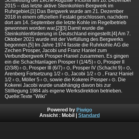
Schließung der Zeche Auguste Victoria am 18. Dezember
2015 – das letzte aktive Steinkohlen-Bergwerk im
Ruhrgebiet.[1] Das Bergwerk wurde am 21. Dezember
2018 in einem offiziellen Festakt geschlossen, nachdem
dort am 14. September die letzte Kohle im Regelbetrieb
gewonnen worden war.[2][3] Damit wurde die
Steinkohlenförderung in Deutschland eingestellt.[4] Am 7.
Oktober 2021 wurde mit der Verfüllung des Bergwerks
begonnen.[5] Im Jahre 1974 fasste die Ruhrkohle AG die
Zechen Prosper, Jacobi und Franz Haniel zum
Verbundbergwerk Prosper-Haniel zusammen. Es gingen
ein die Schachtanlagen Prosper I (1/4/5)♁⊙, Prosper II
(2/3/8)♁⊙, Prosper III (6/7)♁⊙, Prosper IV (Schacht 9)♁⊙,
Arenberg Fortsetzung 1/2♁⊙, Jacobi 1/2♁⊙ , Franz Haniel
1/2♁⊙, Möller 5♁⊙, sowie die Kokerei Prosper♁⊙. Die
Kokerei Jacobi wurde unabhängig davon bis zur
Stilllegung 1984 als eigene Werksdirektion betrieben.
Quelle:Texte "Wiki"
Powered by
Piwigo
Ansicht :
Mobil
|
Standard