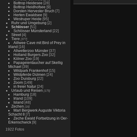
Bottrop Heidesee
[28]
Bottrop Heidhofsee
[9]
Dorsten Hervester Bruch
[7]
Herten Ewaldsee
[9]
Westruper Heide
[95]
Ruhr und Umgebung
[2]
Schlösser
[51]
Schlösser Münsterland
[22]
Street
[4]
Tiere
[377]
Aillwee Cave mit Bird of Prey in
Irland
[16]
Allwetterzoo Münster
[37]
Holland Burgers Zoo
[32]
Kölner Zoo
[19]
Papageientaucher auf Skellig
Michael
[39]
Wildpark Frankenhof
[15]
Wildpferde Dülmen
[24]
Zoo Duisburg
[22]
Zoom
[149]
in freier Natur
[24]
Urlaub und Reisen
[175]
Hamburg
[18]
Irland
[109]
Island
[48]
Zechen
[16]
Marl Bergwerk Auguste Viktoria
Schacht 8
[7]
Zeche Ewald Fortsetzung in Oer-
Erkenschwick
[9]
1922 Fotos