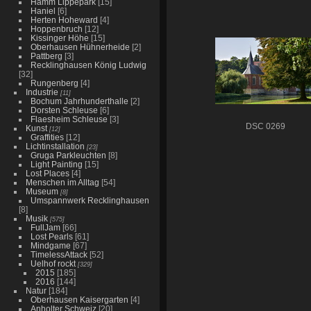
Hamm Lippepark
[15]
Haniel
[6]
Herten Hoheward
[4]
Hoppenbruch
[12]
Kissinger Höhe
[15]
Oberhausen Hühnerheide
[2]
Pattberg
[3]
Recklinghausen König Ludwig
[32]
Rungenberg
[4]
Industrie
[11]
Bochum Jahrhunderthalle
[2]
Dorsten Schleuse
[6]
Flaesheim Schleuse
[3]
DSC 0269
Kunst
[12]
Graffities
[12]
Lichtinstallation
[23]
Gruga Parkleuchten
[8]
Light Painting
[15]
Lost Places
[4]
Menschen im Alltag
[54]
Museum
[8]
Umspannwerk Recklinghausen
[8]
Musik
[575]
FullJam
[66]
Lost Pearls
[61]
Mindgame
[67]
TimelessAttack
[52]
Uelhof rockt
[329]
2015
[185]
2016
[144]
Natur
[184]
Oberhausen Kaisergarten
[4]
Anholter Schweiz
[20]