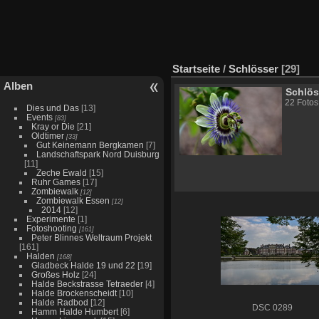
Startseite
/
Schlösser
[29]
Alben
Schlös
22 Fotos
Dies und Das
[13]
Events
[83]
Kray or Die
[21]
Oldtimer
[33]
Gut Keinemann Bergkamen
[7]
Landschaftspark Nord Duisburg
[11]
Zeche Ewald
[15]
Ruhr Games
[17]
Zombiewalk
[12]
Zombiewalk Essen
[12]
2014
[12]
Experimente
[1]
Fotoshooting
[161]
Peter Blinnes Weltraum Projekt
[161]
Halden
[168]
Gladbeck Halde 19 und 22
[19]
Großes Holz
[24]
Halde Beckstrasse Tetraeder
[4]
Halde Brockenscheidt
[10]
Halde Radbod
[12]
DSC 0289
Hamm Halde Humbert
[6]