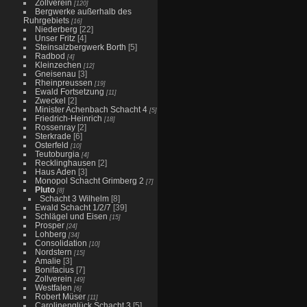
Zollverein
[120]
Bergwerke außerhalb des
Ruhrgebiets
[16]
Niederberg
[22]
Unser Fritz
[4]
Steinsalzbergwerk Borth
[5]
Radbod
[4]
Kleinzechen
[12]
Gneisenau
[3]
Rheinpreussen
[19]
Ewald Fortsetzung
[11]
Zweckel
[2]
Minister Achenbach Schacht 4
[5]
Friedrich-Heinrich
[18]
Rossenray
[2]
Sterkrade
[6]
Osterfeld
[10]
Teutoburgia
[4]
Recklinghausen
[2]
Haus Aden
[3]
Monopol Schacht Grimberg 2
[7]
Pluto
[8]
Schacht 3 Wilhelm
[8]
Ewald Schacht 1/2/7
[39]
Schlägel und Eisen
[15]
Prosper
[24]
Lohberg
[34]
Consolidation
[10]
Nordstern
[15]
Amalie
[3]
Bonifacius
[7]
Zollverein
[49]
Westfalen
[6]
Robert Müser
[11]
Carolinenglück Schacht 3
[5]