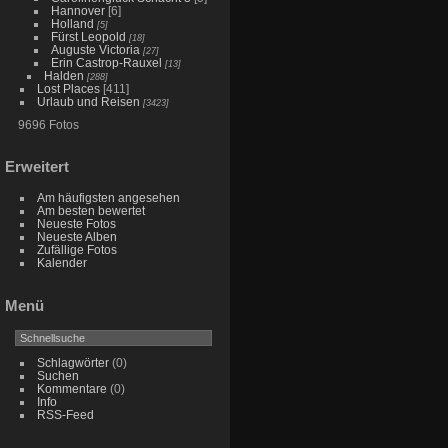
Hannover
[6]
Holland
[5]
Fürst Leopold
[18]
Auguste Victoria
[27]
Erin Castrop-Rauxel
[13]
Halden
[288]
Lost Places
[411]
Urlaub und Reisen
[3423]
9696 Fotos
Erweitert
Am häufigsten angesehen
Am besten bewertet
Neueste Fotos
Neueste Alben
Zufällige Fotos
Kalender
Menü
Schlagwörter
(0)
Suchen
Kommentare
(0)
Info
RSS-Feed