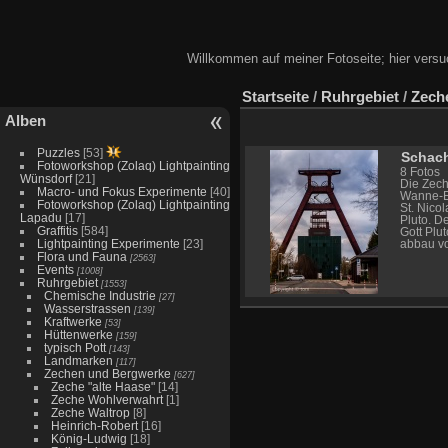
Willkommen auf meiner Fotoseite; hier versu
Startseite
/
Ruhrgebiet
/
Zech
Alben
Puzzles
[53]
Schach
Fotoworkshop (Zolaq) Lightpainting
8 Fotos
Wünsdorf
[21]
Die Zech
Macro- und Fokus Experimente
[40]
Wanne-E
Fotoworkshop (Zolaq) Lightpainting
St. Nico
Lapadu
[17]
Pluto. D
Graffitis
[584]
Gott Plu
Lightpainting Experimente
[23]
abbau vo
Flora und Fauna
[2563]
Events
[1008]
Ruhrgebiet
[1553]
Chemische Industrie
[27]
Wasserstrassen
[139]
Kraftwerke
[53]
Hüttenwerke
[159]
typisch Pott
[143]
Landmarken
[117]
Zechen und Bergwerke
[627]
Zeche "alte Haase"
[14]
Zeche Wohlverwahrt
[1]
Zeche Waltrop
[8]
Heinrich-Robert
[16]
König-Ludwig
[18]