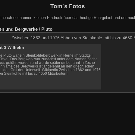
Tom´s Fotos
che ich euch einen kleinen Eindruck über das heutige Ruhrgebiet und der noc
en und Bergwerke
/
Pluto
Zwischen 1862 und 1976 Abbau von Steinkohle mit bis zu 4650 Mi
t 3 Wilhelm
e Pluto war ein Steinkohlebergwerk in Herne im Stadtteil
ickel. Das Bergwerk war zunächst unter dem Namen Zeche
laus geführt worden und wurde später umbenannt in Zeche
er Name des Bergwerks ist angelehnt an den griechischen
to, den Gott der Unterwelt. Wikipedia Zwischen 1862 und 1976
n Steinkohle mit bis zu 4650 Mitarbeitern